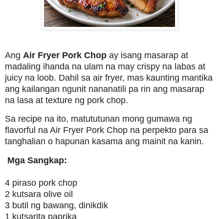
Ang
Air Fryer Pork Chop
ay isang masarap at
madaling ihanda na ulam na may crispy na labas at
juicy na loob. Dahil sa air fryer, mas kaunting mantika
ang kailangan ngunit nananatili pa rin ang masarap
na lasa at texture ng pork chop.
Sa recipe na ito, matututunan mong gumawa ng
flavorful na Air Fryer Pork Chop na perpekto para sa
tanghalian o hapunan kasama ang mainit na kanin.
Mga Sangkap:
4 piraso pork chop
2 kutsara olive oil
3 butil ng bawang, dinikdik
1 kutsarita paprika