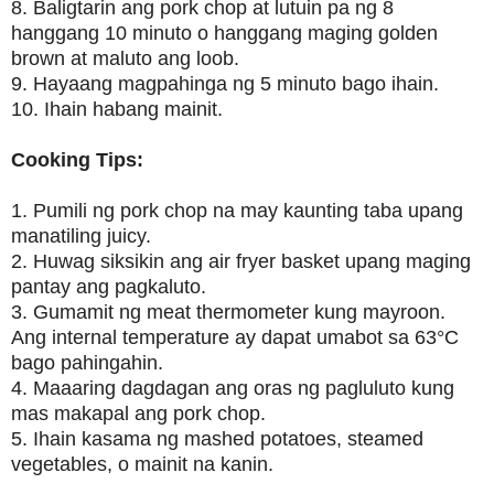
8. Baligtarin ang pork chop at lutuin pa ng 8
hanggang 10 minuto o hanggang maging golden
brown at maluto ang loob.
9. Hayaang magpahinga ng 5 minuto bago ihain.
10. Ihain habang mainit.
Cooking Tips:
1. Pumili ng pork chop na may kaunting taba upang
manatiling juicy.
2. Huwag siksikin ang air fryer basket upang maging
pantay ang pagkaluto.
3. Gumamit ng meat thermometer kung mayroon.
Ang internal temperature ay dapat umabot sa 63°C
bago pahingahin.
4. Maaaring dagdagan ang oras ng pagluluto kung
mas makapal ang pork chop.
5. Ihain kasama ng mashed potatoes, steamed
vegetables, o mainit na kanin.