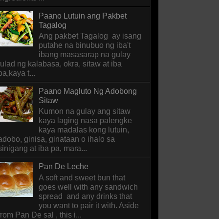
Paano Lutuin ang Pakbet
Tagalog
Ang pakbet Tagalog ay isang
putahe na binubuo ng iba't
ibang masasarap na gulay
tulad ng kalabasa, okra, sitaw at iba
pa,kaya t...
Paano Magluto Ng Adobong
Sitaw
Kumon na gulay ang sitaw
kaya laging nasa palengke
kaya madalas kong lutuin,
adobo, ginisa, ginataan o ihalo sa
sinigang at iba pa, mara...
Pan De Leche
A soft and sweet bun that
goes well with any sandwich
spread and any drinks that
you want to pair it with. Aside
from Pan De sal , this i...