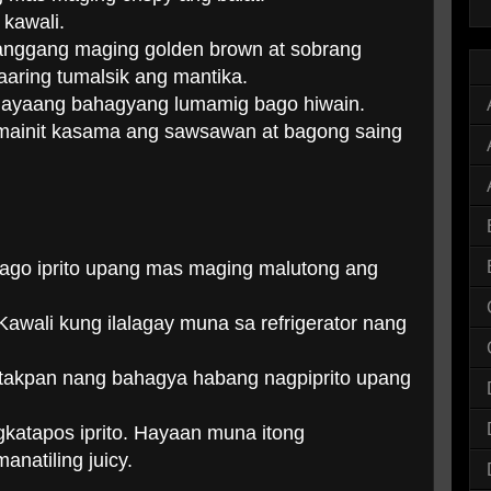
 kawali.
 hanggang maging golden brown at sobrang
aaring tumalsik ang mantika.
 hayaang bahagyang lumamig bago hiwain.
 mainit kasama ang sawsawan at bagong saing
 bago iprito upang mas maging malutong ang
awali kung ilalagay muna sa refrigerator nang
 takpan nang bahagya habang nagpiprito upang
katapos iprito. Hayaan muna itong
natiling juicy.