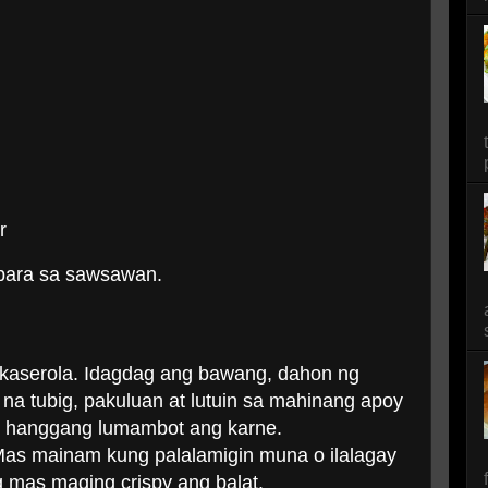
r
para sa sawsawan.
g kaserola. Idagdag ang bawang, dahon ng
t na tubig, pakuluan at lutuin sa mahinang apoy
o hanggang lumambot ang karne.
. Mas mainam kung palalamigin muna o ilalagay
g mas maging crispy ang balat.