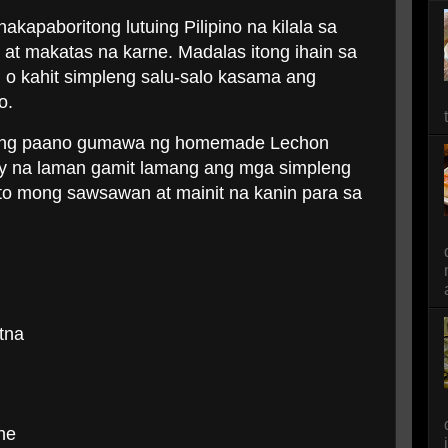
kapaboritong lutuing Pilipino na kilala sa
 at makatas na karne. Madalas itong ihain sa
o kahit simpleng salu-salo kasama ang
o.
 kung paano gumawa ng homemade Lechon
uicy na laman gamit lamang ang mga simpleng
ito mong sawsawan at mainit na kanin para sa
tna
ne