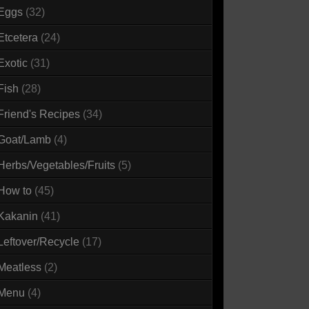
Eggs
(32)
Etcetera
(24)
Exotic
(31)
Fish
(28)
Friend's Recipes
(34)
Goat/Lamb
(4)
Herbs/Vegetables/Fruits
(5)
How to
(45)
Kakanin
(41)
Leftover/Recycle
(17)
Meatless
(2)
Menu
(4)