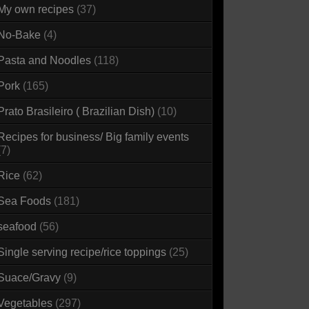
My own recipes
(37)
No-Bake
(4)
Pasta and Noodles
(118)
Pork
(165)
Prato Brasileiro ( Brazilian Dish)
(10)
Recipes for business/ Big family events
(7)
Rice
(62)
Sea Foods
(181)
seafood
(56)
Single serving recipe/rice toppings
(25)
Suace/Gravy
(9)
Vegetables
(297)