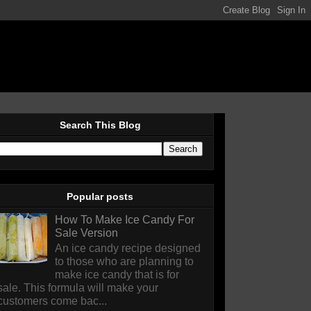
Search This Blog
Popular posts
How To Make Ice Candy For
Sale Version
An ice candy recipe designed
to those who are planning to
make ice candy that is for
sale. This formula will make your
customers come bac...