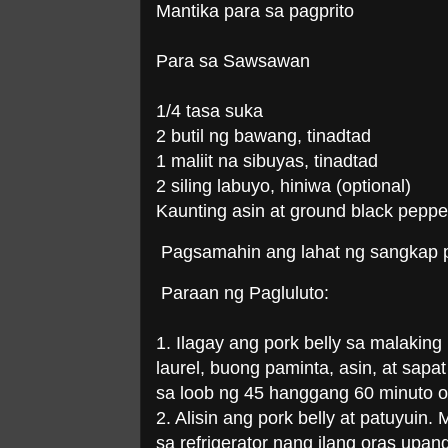
Mantika para sa pagprito
Para sa Sawsawan
1/4 tasa suka
2 butil ng bawang, tinadtad
1 maliit na sibuyas, tinadtad
2 siling labuyo, hiniwa (optional)
Kaunting asin at ground black peppe
Pagsamahin ang lahat ng sangkap 
Paraan ng Pagluluto:
1. Ilagay ang pork belly sa malakin
laurel, buong paminta, asin, at sapa
sa loob ng 45 hanggang 60 minuto 
2. Alisin ang pork belly at patuyuin
sa refrigerator nang ilang oras upan