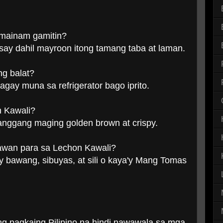
amainam gamitin?
say dahil mayroon itong tamang taba at laman.
ng balat?
agay muna sa refrigerator bago iprito.
n Kawali?
 hanggang maging golden brown at crispy.
awan para sa Lechon Kawali?
 bawang, sibuyas, at sili o kaya'y Mang Tomas
ng pagkaing Pilipino na hindi nawawala sa mga