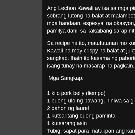
Ang Lechon Kawali ay isa sa mga pina
sobrang lutong na balat at malambot
mga handaan, espesyal na okasyon, 
pamilya dahil sa kakaibang sarap nit
Sa recipe na ito, matututunan mo
Kawali na may crispy na balat at j
sangkap. Ihain ito kasama ng pabor
isang tunay na masarap na pagkain.
Mga Sangkap:
1 kilo pork belly (liempo)
1 buong ulo ng bawang, hiniwa sa gi
2 dahon ng laurel
1 kutsaritang buong paminta
1 kutsarang asin
Tubig, sapat para matakpan ang kar