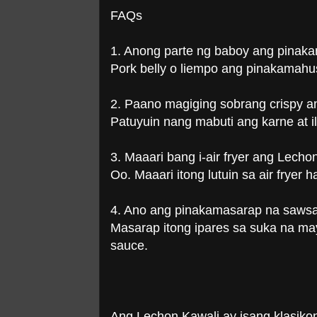
FAQs
1. Anong parte ng baboy ang pinak
Pork belly o liempo ang pinakamahu
2. Paano magiging sobrang crispy a
Patuyuin nang mabuti ang karne at il
3. Maaari bang i-air fryer ang Lecho
Oo. Maaari itong lutuin sa air fryer
4. Ano ang pinakamasarap na saws
Masarap itong ipares sa suka na may
sauce.
Ang Lechon Kawali ay isang klasiko