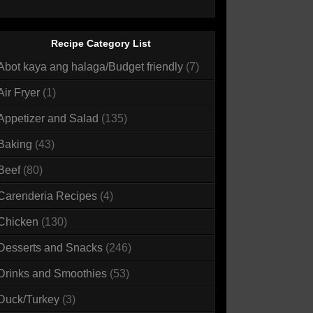
Recipe Category List
Abot kaya ang halaga/Budget friendly
(7)
Air Fryer
(1)
Appetizer and Salad
(135)
Baking
(43)
Beef
(80)
Carenderia Recipes
(4)
Chicken
(130)
Desserts and Snacks
(246)
Drinks and Smoothies
(53)
Duck/Turkey
(3)