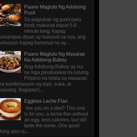
Paano Magluto Ng Adobong
Pusit
Sa pagluluto ng pusit para
hindi makunat dapat 5-8
minuto lang, kapag
lumampas diyan ay kukunat na sya, ang
solusyon kapag kumunat na ay...
Paano Magluto Ng Masarap
Na Adobong Baboy
Ang Adobong Baboy ay isa
sa mga pinakasikat na lutuing
Pilipino na kilala sa masarap
na kombinasyon ng toyo, suka, at
bawang. Bagama't...
Eggless Leche Flan
Are you on a diet? This one
is for you, a leche flan without
an egg, less calories, but still
taste the same. One good
thing also is...