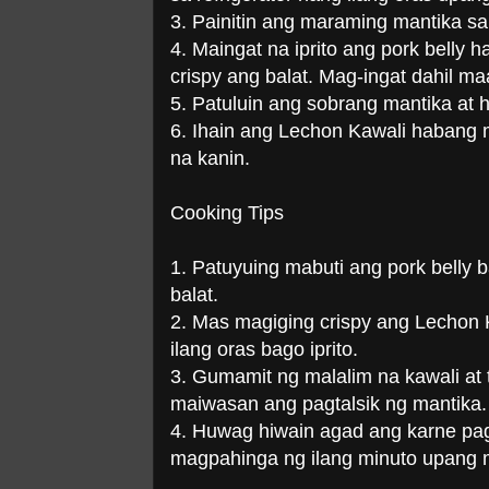
3. Painitin ang maraming mantika sa
4. Maingat na iprito ang pork belly
crispy ang balat. Mag-ingat dahil ma
5. Patuluin ang sobrang mantika at
6. Ihain ang Lechon Kawali habang
na kanin.
Cooking Tips
1. Patuyuing mabuti ang pork belly
balat.
2. Mas magiging crispy ang Lechon K
ilang oras bago iprito.
3. Gumamit ng malalim na kawali at
maiwasan ang pagtalsik ng mantika.
4. Huwag hiwain agad ang karne pag
magpahinga ng ilang minuto upang ma