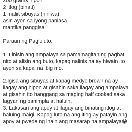
200 grams hipon
2 itlog (binati)
1 maliit sibuyas (hiniwa)
asin ayon sa iyong panlasa
mantika panggisa
Paraan ng Pagluluto:
1. Linisin ang ampalaya sa pamamagitan ng paghati
nito at alisin ang buto, kapag nalinis na ay hiwain ito
ayon sa kapal na ibig mo.
2.Igisa ang sibuyas at kapag medyo brown na ay
ilagay ang hipon at gisahin saka ilagay ang ampalaya
at gisahin ito hanggang sa maging half cooked saka
lagyan ng panimpla at haluin.
3. Lakasan ang apoy at ilagay ang binating itlog at
haluing maigi. Kapag luto na ang itlog ay patayin ang
apoy at pwede ng ihain ang masarap na ampalaya😀