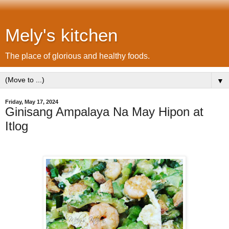
Mely's kitchen
The place of glorious and healthy foods.
▼
Friday, May 17, 2024
Ginisang Ampalaya Na May Hipon at
Itlog