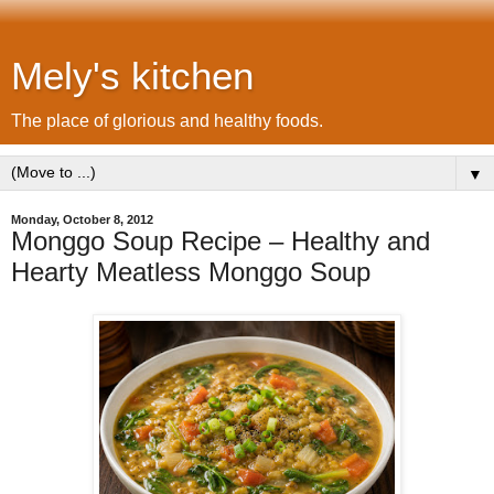
Mely's kitchen
The place of glorious and healthy foods.
▼
Monday, October 8, 2012
Monggo Soup Recipe – Healthy and
Hearty Meatless Monggo Soup