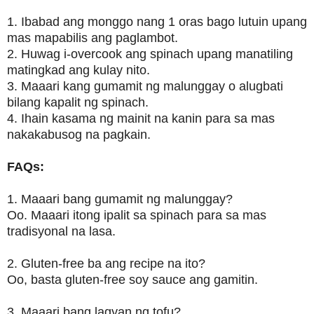
1. Ibabad ang monggo nang 1 oras bago lutuin upang
mas mapabilis ang paglambot.
2. Huwag i-overcook ang spinach upang manatiling
matingkad ang kulay nito.
3. Maaari kang gumamit ng malunggay o alugbati
bilang kapalit ng spinach.
4. Ihain kasama ng mainit na kanin para sa mas
nakakabusog na pagkain.
FAQs:
1. Maaari bang gumamit ng malunggay?
Oo. Maaari itong ipalit sa spinach para sa mas
tradisyonal na lasa.
2. Gluten-free ba ang recipe na ito?
Oo, basta gluten-free soy sauce ang gamitin.
3. Maaari bang lagyan ng tofu?