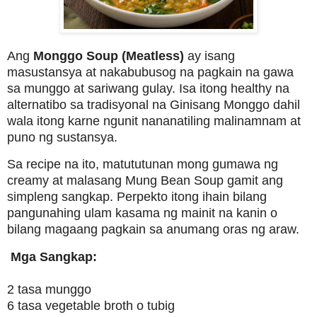
Ang
Monggo Soup (Meatless)
ay isang
masustansya at nakabubusog na pagkain na gawa
sa munggo at sariwang gulay. Isa itong healthy na
alternatibo sa tradisyonal na Ginisang Monggo dahil
wala itong karne ngunit nananatiling malinamnam at
puno ng sustansya.
Sa recipe na ito, matututunan mong gumawa ng
creamy at malasang Mung Bean Soup gamit ang
simpleng sangkap. Perpekto itong ihain bilang
pangunahing ulam kasama ng mainit na kanin o
bilang magaang pagkain sa anumang oras ng araw.
Mga Sangkap:
2 tasa munggo
6 tasa vegetable broth o tubig