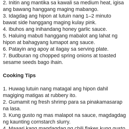
2. Initin ang mantika sa kawali sa medium heat, igisa
ang bawang hanggang maging mabango.
3. Idagdag ang hipon at lutuin nang 1–2 minuto
bawat side hanggang maging kulay pink.
4. Ibuhos ang inihandang honey garlic sauce.
5. Haluing mabuti hanggang mabalot ang lahat ng
hipon at bahagyang lumapot ang sauce.
6. Patayin ang apoy at ilagay sa serving plate.
7. Budburan ng chopped spring onions at toasted
sesame seeds bago ihain.
Cooking Tips
1. Huwag lutuin nang matagal ang hipon dahil
magiging matigas at rubbery ito.
2. Gumamit ng fresh shrimp para sa pinakamasarap
na lasa.
3. Kung gusto ng mas malapot na sauce, magdagdag
ng kaunting cornstarch slurry.
4. Maaari kang magdagdag ng chili flakes kung gusto