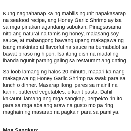
Kung naghahanap ka ng mabilis ngunit napakasarap
na seafood recipe, ang Honey Garlic Shrimp ay isa
sa mga pinakamagandang subukan. Pinagsasama
nito ang natural na tamis ng honey, malasang soy
sauce, at mabangong bawang upang makagawa ng
isang makintab at flavorful na sauce na bumabalot sa
bawat piraso ng hipon. Isa itong dish na madaling
ihanda ngunit parang galing sa restaurant ang dating.
Sa loob lamang ng halos 20 minuto, maaari ka nang
makagawa ng Honey Garlic Shrimp na swak para sa
lunch o dinner. Masarap itong ipares sa mainit na
kanin, buttered vegetables, o kahit pasta. Dahil
kakaunti lamang ang mga sangkap, perpekto rin ito
para sa mga abalang araw na gusto mo pa ring
maghain ng masarap na pagkain para sa pamilya.
Mga Sangkap: