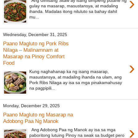
›
Ang Ginisang Sitaw ay isang simpleng putahe ng
gulay na masarap, masustansya, at madaling
ihanda. Madalas itong niluluto sa bahay dahil
mu...
Wednesday, December 31, 2025
Paano Magluto ng Pork Ribs
Nilaga – Malinamnam at
Masarap na Pinoy Comfort
›
Food
Kung naghahanap ka ng isang masarap,
masustansya, at madaling ihanda na ulam, ang
Pork Ribs Nilaga ay isa sa mga pinakamahusay
na pagpipili...
Monday, December 29, 2025
Paano Magluto ng Masarap na
Adobong Paa Ng Manok
›
Ang Adobong Paa ng Manok ay isa sa mga
paboritong lutuing Pinoy na swak sa budget pero